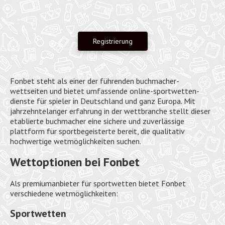
Registrierung
Fonbet steht als einer der führenden buchmacher-
wettseiten und bietet umfassende online-sportwetten-
dienste für spieler in Deutschland und ganz Europa. Mit
jahrzehntelanger erfahrung in der wettbranche stellt dieser
etablierte buchmacher eine sichere und zuverlässige
plattform für sportbegeisterte bereit, die qualitativ
hochwertige wetmöglichkeiten suchen.
Wettoptionen bei Fonbet
Als premiumanbieter für sportwetten bietet Fonbet
verschiedene wetmöglichkeiten:
Sportwetten