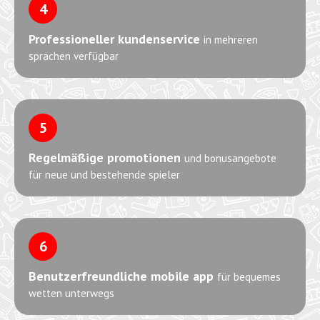
4
Professioneller kundenservice
in mehreren
sprachen verfügbar
5
Regelmäßige promotionen
und bonusangebote
für neue und bestehende spieler
6
Benutzerfreundliche mobile app
für bequemes
wetten unterwegs