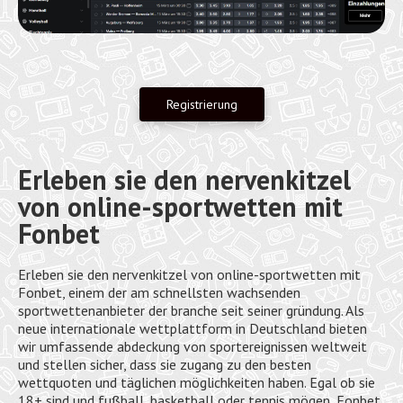
Registrierung
Erleben sie den nervenkitzel
von online-sportwetten mit
Fonbet
Erleben sie den nervenkitzel von online-sportwetten mit
Fonbet, einem der am schnellsten wachsenden
sportwettenanbieter der branche seit seiner gründung. Als
neue internationale wettplattform in Deutschland bieten
wir umfassende abdeckung von sportereignissen weltweit
und stellen sicher, dass sie zugang zu den besten
wettquoten und täglichen möglichkeiten haben. Egal ob sie
18+ sind und fußball, basketball oder tennis mögen, Fonbet