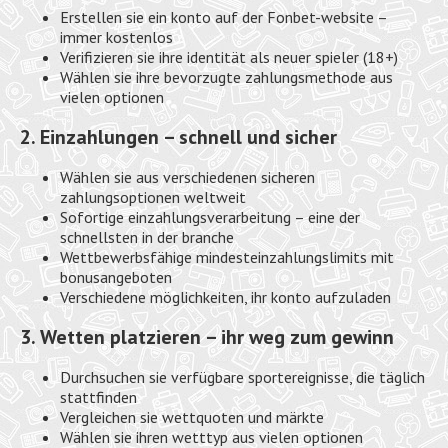
Erstellen sie ein konto auf der Fonbet-website –
immer kostenlos
Verifizieren sie ihre identität als neuer spieler (18+)
Wählen sie ihre bevorzugte zahlungsmethode aus
vielen optionen
2. Einzahlungen – schnell und sicher
Wählen sie aus verschiedenen sicheren
zahlungsoptionen weltweit
Sofortige einzahlungsverarbeitung – eine der
schnellsten in der branche
Wettbewerbsfähige mindesteinzahlungslimits mit
bonusangeboten
Verschiedene möglichkeiten, ihr konto aufzuladen
3. Wetten platzieren – ihr weg zum gewinn
Durchsuchen sie verfügbare sportereignisse, die täglich
stattfinden
Vergleichen sie wettquoten und märkte
Wählen sie ihren wetttyp aus vielen optionen