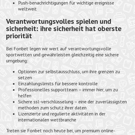
Push-benachrichtigungen für wichtige ereignisse
weltweit
Verantwortungsvolles spielen und
sicherheit: ihre sicherheit hat oberste
priorität
Bei Fonbet legen wir wert auf verantwortungsvolle
sportwetten und gewährleisten gleichzeitig eine sichere
umgebung:
Optionen zur selbstausschluss, um ihre grenzen zu
setzen
Einzahlungslimits für bessere kontrolle
Professionelles supportteam – immer hier, um zu
helfen
Sichere ssl-verschlüsselung – eine der zuverlässigsten
methoden zum schutz ihrer daten
Lizenzierte und regulierte aktivitäten in der
internationalen wettbranche
Treten sie Fonbet noch heute bei, um premium online-