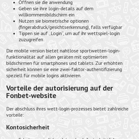
Öffnen sie die anwendung
Geben sie ihre login-details auf dem
willkommensbildschirm ein
Nutzen sie biometrische optionen
(fingerabdruck/gesichtserkennung), falls verfügbar
Tippen sie auf „Login“, um auf ihr wettspiel-login
zuzugreifen
Die mobile version bietet nahtlose sportwetten-login-
funktionalität auf allen geräten mit optimierten
bildschirmen für smartphones und tablets. Zur erhöhten
sicherheit können sie eine zwei-faktor-authentifizierung
speziell für mobile logins aktivieren.
Vorteile der autorisierung auf der
Fonbet-website
Der abschluss ihres wett-login-prozesses bietet zahlreiche
vorteile:
Kontosicherheit