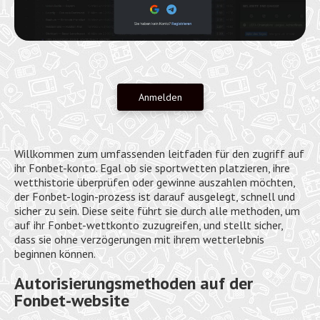
Anmelden
Willkommen zum umfassenden leitfaden für den zugriff auf
ihr Fonbet-konto. Egal ob sie sportwetten platzieren, ihre
wetthistorie überprüfen oder gewinne auszahlen möchten,
der Fonbet-login-prozess ist darauf ausgelegt, schnell und
sicher zu sein. Diese seite führt sie durch alle methoden, um
auf ihr Fonbet-wettkonto zuzugreifen, und stellt sicher,
dass sie ohne verzögerungen mit ihrem wetterlebnis
beginnen können.
Autorisierungsmethoden auf der
Fonbet-website