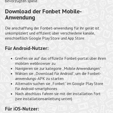
bevorzugten spiele.
Download der Fonbet Mobile-
Anwendung
Die anschaffung der Fonbet-anwendung für ihr gerät ist
unkompliziert und effizient über verschiedene kanäle,
einschließlich Google Play Store und App Store:
Für Android-Nutzer:
Greifen sie auf das offizielle Fonbet-portal über ihren
mobilen webbrowser zu
Navigieren sie zur kategorie „Mobile Anwendungen“
Wählen sie „Download für Android“, um die Fonbet-
anwendungs-APK zu starten
Alternativ suchen sie „Fonbet“ im Google Play Store
für Android-smartphones
Nach abschluss fahren sie mit der installation fort
(see installationsanleitung unten)
Für iOS-Nutzer: